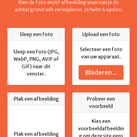
Kies de foto en/of afbeelding waarvan je de
achtergrond wilt verwijderen. Je hebt 4 opties:
Sleep een foto
Upload een foto
Selecteer een foto
Sleep een foto (JPG,
van uw apparaat.
WebP, PNG, AVIF of
GIF) naar dit
Bladeren…
venster.
Plak een afbeelding
Probeer een
voorbeeld
Kies een
voorbeeldafbeeldin
Plak een afbeelding
g om deze site eens