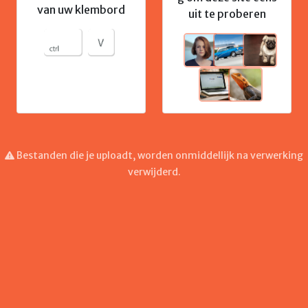
van uw klembord
uit te proberen
Bestanden die je uploadt, worden onmiddellijk na verwerking
verwijderd.