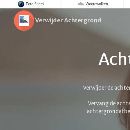
Foto filters
Woordwolken
Verwijder Achtergrond
Ach
Verwijder de achte
Vervang de achte
achtergrondafbee