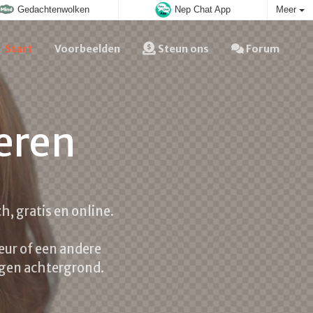
Gedachtenwolken
Nep Chat App
Meer
Start
Voorbeelden
Steun ons
Forum
eren
, gratis en online.
eur of een andere
igen achtergrond.