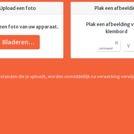
Upload een foto
Plak een afbeeldi
Plak een afbeelding 
 een foto van uw apparaat.
klembord
Bladeren…
standen die je uploadt, worden onmiddellijk na verwerking verwij